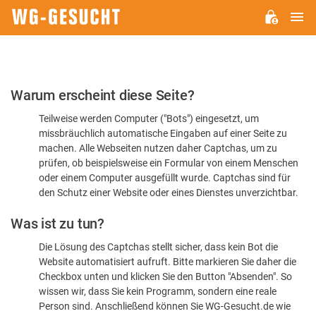
H
WG-
GESUCHT.DE
Bitte
Warum erscheint diese Seite?
bestätigen
Teilweise werden Computer ("Bots") eingesetzt, um
Sie,
missbräuchlich automatische Eingaben auf einer Seite zu
dass
machen. Alle Webseiten nutzen daher Captchas, um zu
Sie
prüfen, ob beispielsweise ein Formular von einem Menschen
oder einem Computer ausgefüllt wurde. Captchas sind für
ein
den Schutz einer Website oder eines Dienstes unverzichtbar.
Mensch
Was ist zu tun?
sind
Die Lösung des Captchas stellt sicher, dass kein Bot die
Website automatisiert aufruft. Bitte markieren Sie daher die
Checkbox unten und klicken Sie den Button "Absenden". So
wissen wir, dass Sie kein Programm, sondern eine reale
Person sind. Anschließend können Sie WG-Gesucht.de wie