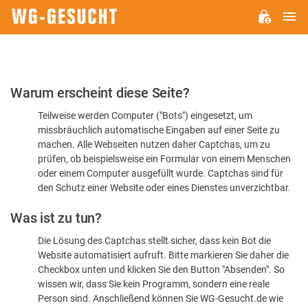
H
WG-
GESUCHT.DE
Bitte
Warum erscheint diese Seite?
bestätigen
Teilweise werden Computer ("Bots") eingesetzt, um
Sie,
missbräuchlich automatische Eingaben auf einer Seite zu
dass
machen. Alle Webseiten nutzen daher Captchas, um zu
Sie
prüfen, ob beispielsweise ein Formular von einem Menschen
oder einem Computer ausgefüllt wurde. Captchas sind für
ein
den Schutz einer Website oder eines Dienstes unverzichtbar.
Mensch
Was ist zu tun?
sind
Die Lösung des Captchas stellt sicher, dass kein Bot die
Website automatisiert aufruft. Bitte markieren Sie daher die
Checkbox unten und klicken Sie den Button "Absenden". So
wissen wir, dass Sie kein Programm, sondern eine reale
Person sind. Anschließend können Sie WG-Gesucht.de wie