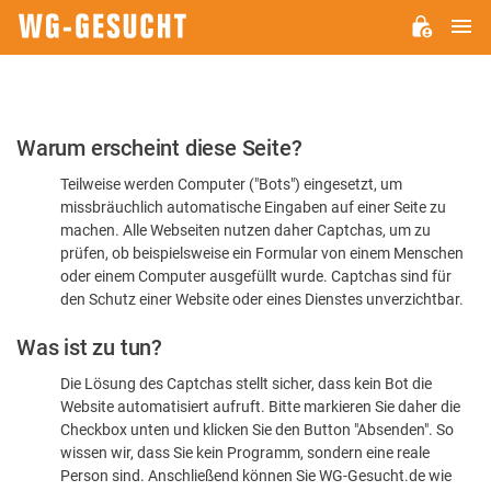
H
WG-
GESUCHT.DE
Bitte
Warum erscheint diese Seite?
bestätigen
Teilweise werden Computer ("Bots") eingesetzt, um
Sie,
missbräuchlich automatische Eingaben auf einer Seite zu
dass
machen. Alle Webseiten nutzen daher Captchas, um zu
Sie
prüfen, ob beispielsweise ein Formular von einem Menschen
oder einem Computer ausgefüllt wurde. Captchas sind für
ein
den Schutz einer Website oder eines Dienstes unverzichtbar.
Mensch
Was ist zu tun?
sind
Die Lösung des Captchas stellt sicher, dass kein Bot die
Website automatisiert aufruft. Bitte markieren Sie daher die
Checkbox unten und klicken Sie den Button "Absenden". So
wissen wir, dass Sie kein Programm, sondern eine reale
Person sind. Anschließend können Sie WG-Gesucht.de wie