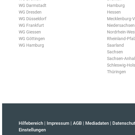
WG Darmstadt
Hamburg
WG Dresden
Hessen
WG Düsseldorf
Mecklenburg-
WG Frankfurt
Niedersachsen
WG Giessen
Nordrhein-Wes
WG Göttingen
Rheinland-Pfal
WG Hamburg
Saarland
Sachsen
Sachsen-Anhal
Schleswig-Hols
Thüringen
Hilfebereich
|
Impressum
|
AGB
|
Mediadaten
|
Datenschut
Einstellungen