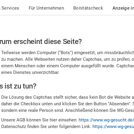
 Services
Für Unternehmen
Bonitätscheck
Anzeige i
te
um erscheint diese Seite?
stätigen
Teilweise werden Computer ("Bots") eingesetzt, um missbräuchlic
,
zu machen. Alle Webseiten nutzen daher Captchas, um zu prüfen, o
einem Menschen oder einem Computer ausgefüllt wurde. Captchas 
ss
eines Dienstes unverzichtbar.
e
 ist zu tun?
n
Die Lösung des Captchas stellt sicher, dass kein Bot die Website au
nsch
daher die Checkbox unten und klicken Sie den Button "Absenden". 
sondern eine reale Person sind. Anschließend können Sie WG-Gesuc
nd
Unsere AGB können Sie hier einsehen:
https://www.wg-gesucht.de
Datenschutz finden Sie unter folgendem Link:
https://www.wg-gesu