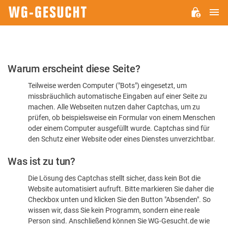
H
WG-
GESUCHT.DE
Bitte
Warum erscheint diese Seite?
bestätigen
Teilweise werden Computer ("Bots") eingesetzt, um
Sie,
missbräuchlich automatische Eingaben auf einer Seite zu
dass
machen. Alle Webseiten nutzen daher Captchas, um zu
Sie
prüfen, ob beispielsweise ein Formular von einem Menschen
oder einem Computer ausgefüllt wurde. Captchas sind für
ein
den Schutz einer Website oder eines Dienstes unverzichtbar.
Mensch
Was ist zu tun?
sind
Die Lösung des Captchas stellt sicher, dass kein Bot die
Website automatisiert aufruft. Bitte markieren Sie daher die
Checkbox unten und klicken Sie den Button "Absenden". So
wissen wir, dass Sie kein Programm, sondern eine reale
Person sind. Anschließend können Sie WG-Gesucht.de wie