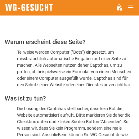
H
WG-
GESUCHT.DE
Bitte
Warum erscheint diese Seite?
bestätigen
Teilweise werden Computer ("Bots") eingesetzt, um
Sie,
missbräuchlich automatische Eingaben auf einer Seite zu
dass
machen. Alle Webseiten nutzen daher Captchas, um zu
Sie
prüfen, ob beispielsweise ein Formular von einem Menschen
oder einem Computer ausgefüllt wurde. Captchas sind für
ein
den Schutz einer Website oder eines Dienstes unverzichtbar.
Mensch
Was ist zu tun?
sind
Die Lösung des Captchas stellt sicher, dass kein Bot die
Website automatisiert aufruft. Bitte markieren Sie daher die
Checkbox unten und klicken Sie den Button "Absenden". So
wissen wir, dass Sie kein Programm, sondern eine reale
Person sind. Anschließend können Sie WG-Gesucht.de wie