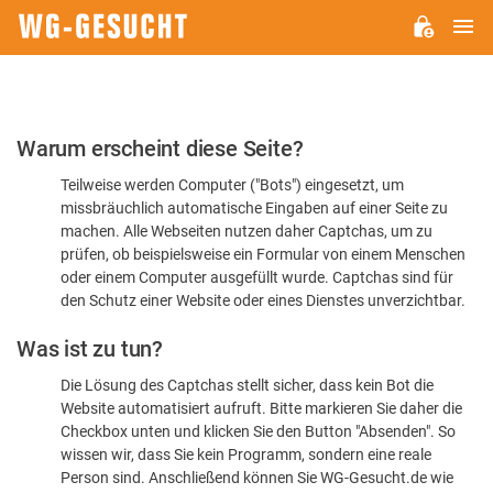
H
WG-
GESUCHT.DE
Bitte
Warum erscheint diese Seite?
bestätigen
Teilweise werden Computer ("Bots") eingesetzt, um
Sie,
missbräuchlich automatische Eingaben auf einer Seite zu
dass
machen. Alle Webseiten nutzen daher Captchas, um zu
Sie
prüfen, ob beispielsweise ein Formular von einem Menschen
oder einem Computer ausgefüllt wurde. Captchas sind für
ein
den Schutz einer Website oder eines Dienstes unverzichtbar.
Mensch
Was ist zu tun?
sind
Die Lösung des Captchas stellt sicher, dass kein Bot die
Website automatisiert aufruft. Bitte markieren Sie daher die
Checkbox unten und klicken Sie den Button "Absenden". So
wissen wir, dass Sie kein Programm, sondern eine reale
Person sind. Anschließend können Sie WG-Gesucht.de wie