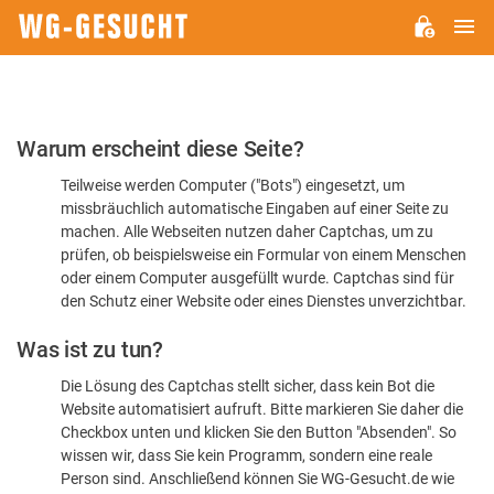
H
WG-
GESUCHT.DE
Bitte
Warum erscheint diese Seite?
bestätigen
Teilweise werden Computer ("Bots") eingesetzt, um
Sie,
missbräuchlich automatische Eingaben auf einer Seite zu
dass
machen. Alle Webseiten nutzen daher Captchas, um zu
Sie
prüfen, ob beispielsweise ein Formular von einem Menschen
oder einem Computer ausgefüllt wurde. Captchas sind für
ein
den Schutz einer Website oder eines Dienstes unverzichtbar.
Mensch
Was ist zu tun?
sind
Die Lösung des Captchas stellt sicher, dass kein Bot die
Website automatisiert aufruft. Bitte markieren Sie daher die
Checkbox unten und klicken Sie den Button "Absenden". So
wissen wir, dass Sie kein Programm, sondern eine reale
Person sind. Anschließend können Sie WG-Gesucht.de wie