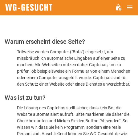
H
WG-
GESUCHT.DE
Bitte
Warum erscheint diese Seite?
bestätigen
Teilweise werden Computer ("Bots") eingesetzt, um
Sie,
missbräuchlich automatische Eingaben auf einer Seite zu
dass
machen. Alle Webseiten nutzen daher Captchas, um zu
Sie
prüfen, ob beispielsweise ein Formular von einem Menschen
oder einem Computer ausgefüllt wurde. Captchas sind für
ein
den Schutz einer Website oder eines Dienstes unverzichtbar.
Mensch
Was ist zu tun?
sind
Die Lösung des Captchas stellt sicher, dass kein Bot die
Website automatisiert aufruft. Bitte markieren Sie daher die
Checkbox unten und klicken Sie den Button "Absenden". So
wissen wir, dass Sie kein Programm, sondern eine reale
Person sind. Anschließend können Sie WG-Gesucht.de wie