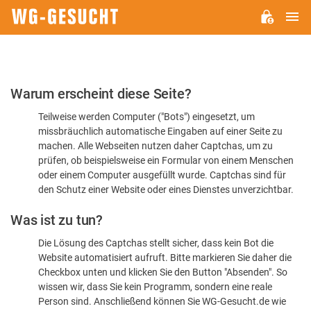
H
WG-
GESUCHT.DE
Bitte
Warum erscheint diese Seite?
bestätigen
Teilweise werden Computer ("Bots") eingesetzt, um
Sie,
missbräuchlich automatische Eingaben auf einer Seite zu
dass
machen. Alle Webseiten nutzen daher Captchas, um zu
Sie
prüfen, ob beispielsweise ein Formular von einem Menschen
oder einem Computer ausgefüllt wurde. Captchas sind für
ein
den Schutz einer Website oder eines Dienstes unverzichtbar.
Mensch
Was ist zu tun?
sind
Die Lösung des Captchas stellt sicher, dass kein Bot die
Website automatisiert aufruft. Bitte markieren Sie daher die
Checkbox unten und klicken Sie den Button "Absenden". So
wissen wir, dass Sie kein Programm, sondern eine reale
Person sind. Anschließend können Sie WG-Gesucht.de wie