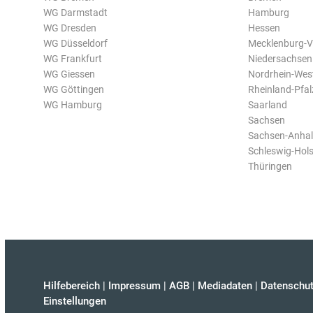
WG Darmstadt
Hamburg
WG Dresden
Hessen
WG Düsseldorf
Mecklenburg-
WG Frankfurt
Niedersachsen
WG Giessen
Nordrhein-Wes
WG Göttingen
Rheinland-Pfal
WG Hamburg
Saarland
Sachsen
Sachsen-Anhal
Schleswig-Hols
Thüringen
Hilfebereich
|
Impressum
|
AGB
|
Mediadaten
|
Datenschut
Einstellungen