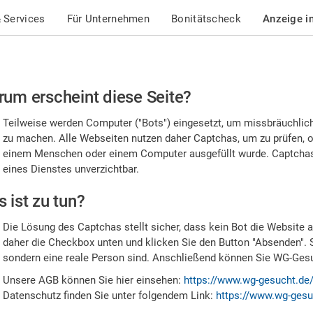
 Services
Für Unternehmen
Bonitätscheck
Anzeige i
te
um erscheint diese Seite?
stätigen
Teilweise werden Computer ("Bots") eingesetzt, um missbräuchlic
,
zu machen. Alle Webseiten nutzen daher Captchas, um zu prüfen, o
einem Menschen oder einem Computer ausgefüllt wurde. Captchas 
ss
eines Dienstes unverzichtbar.
e
 ist zu tun?
n
Die Lösung des Captchas stellt sicher, dass kein Bot die Website au
nsch
daher die Checkbox unten und klicken Sie den Button "Absenden". 
sondern eine reale Person sind. Anschließend können Sie WG-Gesuc
nd
Unsere AGB können Sie hier einsehen:
https://www.wg-gesucht.de
Datenschutz finden Sie unter folgendem Link:
https://www.wg-gesu