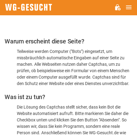
H
WG-
GESUCHT.DE
Bitte
Warum erscheint diese Seite?
bestätigen
Teilweise werden Computer ("Bots") eingesetzt, um
Sie,
missbräuchlich automatische Eingaben auf einer Seite zu
dass
machen. Alle Webseiten nutzen daher Captchas, um zu
Sie
prüfen, ob beispielsweise ein Formular von einem Menschen
oder einem Computer ausgefüllt wurde. Captchas sind für
ein
den Schutz einer Website oder eines Dienstes unverzichtbar.
Mensch
Was ist zu tun?
sind
Die Lösung des Captchas stellt sicher, dass kein Bot die
Website automatisiert aufruft. Bitte markieren Sie daher die
Checkbox unten und klicken Sie den Button "Absenden". So
wissen wir, dass Sie kein Programm, sondern eine reale
Person sind. Anschließend können Sie WG-Gesucht.de wie