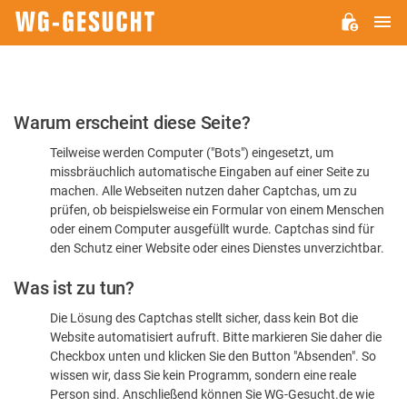
H
WG-
GESUCHT.DE
Bitte
Warum erscheint diese Seite?
bestätigen
Teilweise werden Computer ("Bots") eingesetzt, um
Sie,
missbräuchlich automatische Eingaben auf einer Seite zu
dass
machen. Alle Webseiten nutzen daher Captchas, um zu
Sie
prüfen, ob beispielsweise ein Formular von einem Menschen
oder einem Computer ausgefüllt wurde. Captchas sind für
ein
den Schutz einer Website oder eines Dienstes unverzichtbar.
Mensch
Was ist zu tun?
sind
Die Lösung des Captchas stellt sicher, dass kein Bot die
Website automatisiert aufruft. Bitte markieren Sie daher die
Checkbox unten und klicken Sie den Button "Absenden". So
wissen wir, dass Sie kein Programm, sondern eine reale
Person sind. Anschließend können Sie WG-Gesucht.de wie