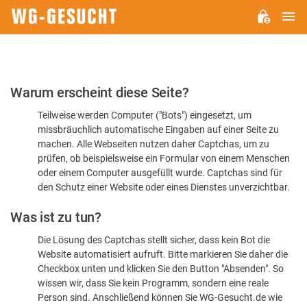
H
WG-
GESUCHT.DE
Bitte
Warum erscheint diese Seite?
bestätigen
Teilweise werden Computer ("Bots") eingesetzt, um
Sie,
missbräuchlich automatische Eingaben auf einer Seite zu
dass
machen. Alle Webseiten nutzen daher Captchas, um zu
Sie
prüfen, ob beispielsweise ein Formular von einem Menschen
oder einem Computer ausgefüllt wurde. Captchas sind für
ein
den Schutz einer Website oder eines Dienstes unverzichtbar.
Mensch
Was ist zu tun?
sind
Die Lösung des Captchas stellt sicher, dass kein Bot die
Website automatisiert aufruft. Bitte markieren Sie daher die
Checkbox unten und klicken Sie den Button "Absenden". So
wissen wir, dass Sie kein Programm, sondern eine reale
Person sind. Anschließend können Sie WG-Gesucht.de wie