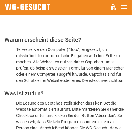
H
WG-
GESUCHT.DE
Bitte
Warum erscheint diese Seite?
bestätigen
Teilweise werden Computer ("Bots") eingesetzt, um
Sie,
missbräuchlich automatische Eingaben auf einer Seite zu
dass
machen. Alle Webseiten nutzen daher Captchas, um zu
Sie
prüfen, ob beispielsweise ein Formular von einem Menschen
oder einem Computer ausgefüllt wurde. Captchas sind für
ein
den Schutz einer Website oder eines Dienstes unverzichtbar.
Mensch
Was ist zu tun?
sind
Die Lösung des Captchas stellt sicher, dass kein Bot die
Website automatisiert aufruft. Bitte markieren Sie daher die
Checkbox unten und klicken Sie den Button "Absenden". So
wissen wir, dass Sie kein Programm, sondern eine reale
Person sind. Anschließend können Sie WG-Gesucht.de wie