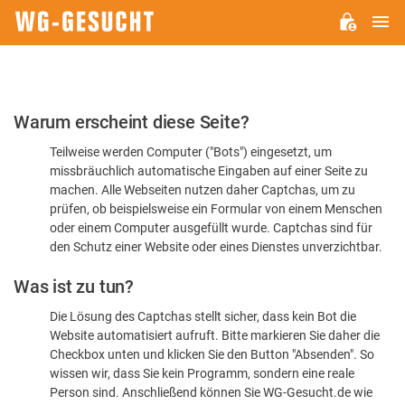
H
WG-
GESUCHT.DE
Bitte
Warum erscheint diese Seite?
bestätigen
Teilweise werden Computer ("Bots") eingesetzt, um
Sie,
missbräuchlich automatische Eingaben auf einer Seite zu
dass
machen. Alle Webseiten nutzen daher Captchas, um zu
Sie
prüfen, ob beispielsweise ein Formular von einem Menschen
oder einem Computer ausgefüllt wurde. Captchas sind für
ein
den Schutz einer Website oder eines Dienstes unverzichtbar.
Mensch
Was ist zu tun?
sind
Die Lösung des Captchas stellt sicher, dass kein Bot die
Website automatisiert aufruft. Bitte markieren Sie daher die
Checkbox unten und klicken Sie den Button "Absenden". So
wissen wir, dass Sie kein Programm, sondern eine reale
Person sind. Anschließend können Sie WG-Gesucht.de wie