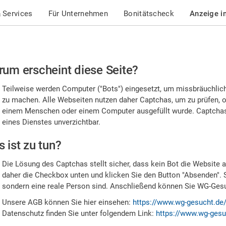
 Services
Für Unternehmen
Bonitätscheck
Anzeige i
te
um erscheint diese Seite?
stätigen
Teilweise werden Computer ("Bots") eingesetzt, um missbräuchlic
,
zu machen. Alle Webseiten nutzen daher Captchas, um zu prüfen, o
einem Menschen oder einem Computer ausgefüllt wurde. Captchas 
ss
eines Dienstes unverzichtbar.
e
 ist zu tun?
n
Die Lösung des Captchas stellt sicher, dass kein Bot die Website au
nsch
daher die Checkbox unten und klicken Sie den Button "Absenden". 
sondern eine reale Person sind. Anschließend können Sie WG-Gesuc
nd
Unsere AGB können Sie hier einsehen:
https://www.wg-gesucht.de
Datenschutz finden Sie unter folgendem Link:
https://www.wg-gesu