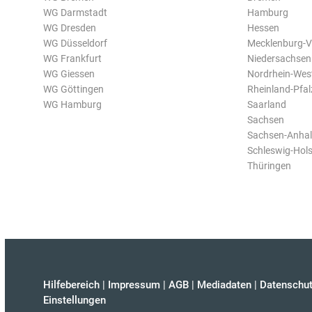
WG Darmstadt
Hamburg
WG Dresden
Hessen
WG Düsseldorf
Mecklenburg-
WG Frankfurt
Niedersachsen
WG Giessen
Nordrhein-Wes
WG Göttingen
Rheinland-Pfal
WG Hamburg
Saarland
Sachsen
Sachsen-Anhal
Schleswig-Hols
Thüringen
Hilfebereich
|
Impressum
|
AGB
|
Mediadaten
|
Datenschut
Einstellungen