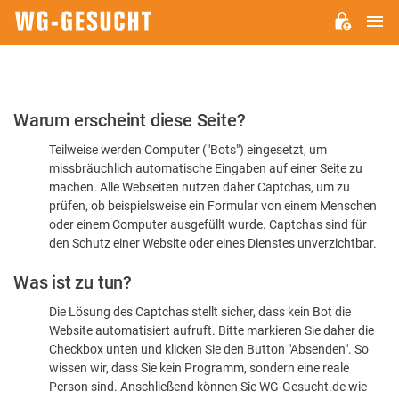
H
WG-
GESUCHT.DE
Bitte
Warum erscheint diese Seite?
bestätigen
Teilweise werden Computer ("Bots") eingesetzt, um
Sie,
missbräuchlich automatische Eingaben auf einer Seite zu
dass
machen. Alle Webseiten nutzen daher Captchas, um zu
Sie
prüfen, ob beispielsweise ein Formular von einem Menschen
oder einem Computer ausgefüllt wurde. Captchas sind für
ein
den Schutz einer Website oder eines Dienstes unverzichtbar.
Mensch
Was ist zu tun?
sind
Die Lösung des Captchas stellt sicher, dass kein Bot die
Website automatisiert aufruft. Bitte markieren Sie daher die
Checkbox unten und klicken Sie den Button "Absenden". So
wissen wir, dass Sie kein Programm, sondern eine reale
Person sind. Anschließend können Sie WG-Gesucht.de wie