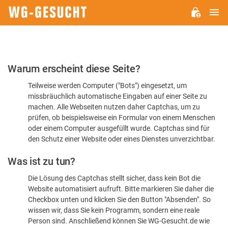
H
WG-
GESUCHT.DE
Bitte
Warum erscheint diese Seite?
bestätigen
Teilweise werden Computer ("Bots") eingesetzt, um
Sie,
missbräuchlich automatische Eingaben auf einer Seite zu
dass
machen. Alle Webseiten nutzen daher Captchas, um zu
Sie
prüfen, ob beispielsweise ein Formular von einem Menschen
oder einem Computer ausgefüllt wurde. Captchas sind für
ein
den Schutz einer Website oder eines Dienstes unverzichtbar.
Mensch
Was ist zu tun?
sind
Die Lösung des Captchas stellt sicher, dass kein Bot die
Website automatisiert aufruft. Bitte markieren Sie daher die
Checkbox unten und klicken Sie den Button "Absenden". So
wissen wir, dass Sie kein Programm, sondern eine reale
Person sind. Anschließend können Sie WG-Gesucht.de wie