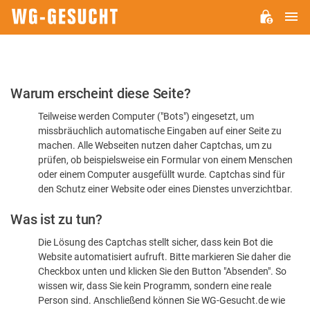
H
WG-
GESUCHT.DE
Bitte
Warum erscheint diese Seite?
bestätigen
Teilweise werden Computer ("Bots") eingesetzt, um
Sie,
missbräuchlich automatische Eingaben auf einer Seite zu
dass
machen. Alle Webseiten nutzen daher Captchas, um zu
Sie
prüfen, ob beispielsweise ein Formular von einem Menschen
oder einem Computer ausgefüllt wurde. Captchas sind für
ein
den Schutz einer Website oder eines Dienstes unverzichtbar.
Mensch
Was ist zu tun?
sind
Die Lösung des Captchas stellt sicher, dass kein Bot die
Website automatisiert aufruft. Bitte markieren Sie daher die
Checkbox unten und klicken Sie den Button "Absenden". So
wissen wir, dass Sie kein Programm, sondern eine reale
Person sind. Anschließend können Sie WG-Gesucht.de wie