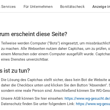
 Services
Für Unternehmen
Bonitätscheck
Anzeige i
te
um erscheint diese Seite?
stätigen
Teilweise werden Computer ("Bots") eingesetzt, um missbräuchlic
,
zu machen. Alle Webseiten nutzen daher Captchas, um zu prüfen, o
einem Menschen oder einem Computer ausgefüllt wurde. Captchas 
ss
eines Dienstes unverzichtbar.
e
 ist zu tun?
n
Die Lösung des Captchas stellt sicher, dass kein Bot die Website au
nsch
daher die Checkbox unten und klicken Sie den Button "Absenden". 
sondern eine reale Person sind. Anschließend können Sie WG-Gesuc
nd
Unsere AGB können Sie hier einsehen:
https://www.wg-gesucht.de
Datenschutz finden Sie unter folgendem Link:
https://www.wg-gesu