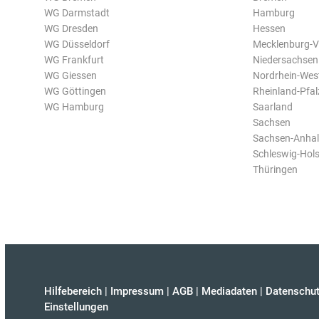
WG Darmstadt
Hamburg
WG Dresden
Hessen
WG Düsseldorf
Mecklenburg-
WG Frankfurt
Niedersachsen
WG Giessen
Nordrhein-Wes
WG Göttingen
Rheinland-Pfal
WG Hamburg
Saarland
Sachsen
Sachsen-Anhal
Schleswig-Hols
Thüringen
Hilfebereich
|
Impressum
|
AGB
|
Mediadaten
|
Datenschut
Einstellungen