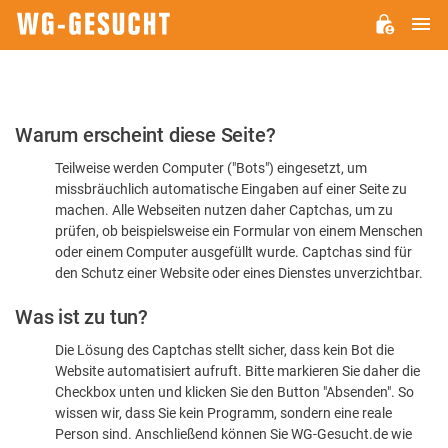
H
WG-
GESUCHT.DE
Bitte
Warum erscheint diese Seite?
bestätigen
Teilweise werden Computer ("Bots") eingesetzt, um
Sie,
missbräuchlich automatische Eingaben auf einer Seite zu
dass
machen. Alle Webseiten nutzen daher Captchas, um zu
Sie
prüfen, ob beispielsweise ein Formular von einem Menschen
oder einem Computer ausgefüllt wurde. Captchas sind für
ein
den Schutz einer Website oder eines Dienstes unverzichtbar.
Mensch
Was ist zu tun?
sind
Die Lösung des Captchas stellt sicher, dass kein Bot die
Website automatisiert aufruft. Bitte markieren Sie daher die
Checkbox unten und klicken Sie den Button "Absenden". So
wissen wir, dass Sie kein Programm, sondern eine reale
Person sind. Anschließend können Sie WG-Gesucht.de wie