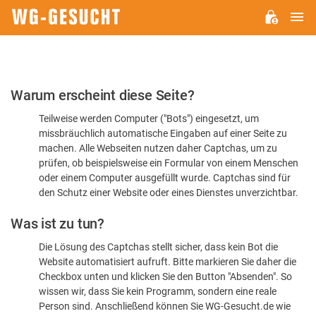
H
WG-
GESUCHT.DE
Bitte
Warum erscheint diese Seite?
bestätigen
Teilweise werden Computer ("Bots") eingesetzt, um
Sie,
missbräuchlich automatische Eingaben auf einer Seite zu
dass
machen. Alle Webseiten nutzen daher Captchas, um zu
Sie
prüfen, ob beispielsweise ein Formular von einem Menschen
oder einem Computer ausgefüllt wurde. Captchas sind für
ein
den Schutz einer Website oder eines Dienstes unverzichtbar.
Mensch
Was ist zu tun?
sind
Die Lösung des Captchas stellt sicher, dass kein Bot die
Website automatisiert aufruft. Bitte markieren Sie daher die
Checkbox unten und klicken Sie den Button "Absenden". So
wissen wir, dass Sie kein Programm, sondern eine reale
Person sind. Anschließend können Sie WG-Gesucht.de wie