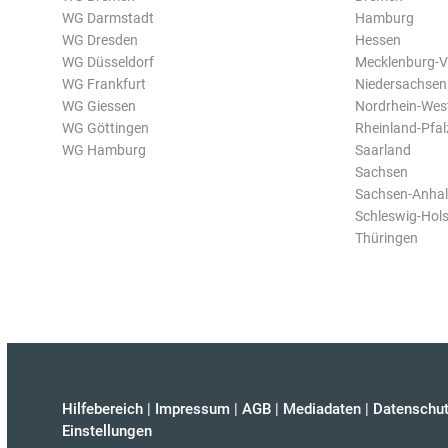
WG Darmstadt
Hamburg
WG Dresden
Hessen
WG Düsseldorf
Mecklenburg-
WG Frankfurt
Niedersachsen
WG Giessen
Nordrhein-Wes
WG Göttingen
Rheinland-Pfal
WG Hamburg
Saarland
Sachsen
Sachsen-Anhal
Schleswig-Hols
Thüringen
Hilfebereich
|
Impressum
|
AGB
|
Mediadaten
|
Datenschut
Einstellungen