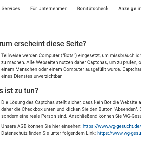
 Services
Für Unternehmen
Bonitätscheck
Anzeige i
te
um erscheint diese Seite?
stätigen
Teilweise werden Computer ("Bots") eingesetzt, um missbräuchlic
,
zu machen. Alle Webseiten nutzen daher Captchas, um zu prüfen, o
einem Menschen oder einem Computer ausgefüllt wurde. Captchas 
ss
eines Dienstes unverzichtbar.
e
 ist zu tun?
n
Die Lösung des Captchas stellt sicher, dass kein Bot die Website au
nsch
daher die Checkbox unten und klicken Sie den Button "Absenden". 
sondern eine reale Person sind. Anschließend können Sie WG-Gesuc
nd
Unsere AGB können Sie hier einsehen:
https://www.wg-gesucht.de
Datenschutz finden Sie unter folgendem Link:
https://www.wg-gesu