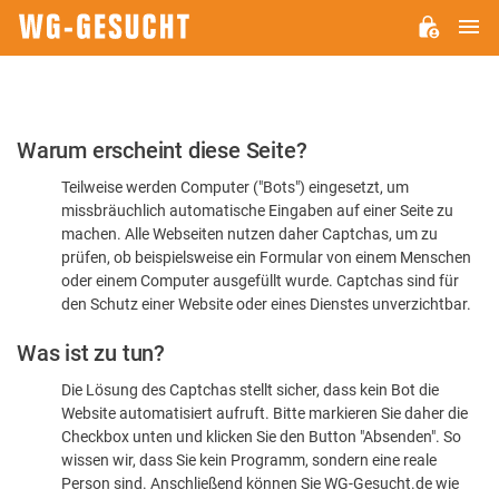
H
WG-
GESUCHT.DE
Bitte
Warum erscheint diese Seite?
bestätigen
Teilweise werden Computer ("Bots") eingesetzt, um
Sie,
missbräuchlich automatische Eingaben auf einer Seite zu
dass
machen. Alle Webseiten nutzen daher Captchas, um zu
Sie
prüfen, ob beispielsweise ein Formular von einem Menschen
oder einem Computer ausgefüllt wurde. Captchas sind für
ein
den Schutz einer Website oder eines Dienstes unverzichtbar.
Mensch
Was ist zu tun?
sind
Die Lösung des Captchas stellt sicher, dass kein Bot die
Website automatisiert aufruft. Bitte markieren Sie daher die
Checkbox unten und klicken Sie den Button "Absenden". So
wissen wir, dass Sie kein Programm, sondern eine reale
Person sind. Anschließend können Sie WG-Gesucht.de wie