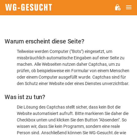
H
WG-
GESUCHT.DE
Bitte
Warum erscheint diese Seite?
bestätigen
Teilweise werden Computer ("Bots") eingesetzt, um
Sie,
missbräuchlich automatische Eingaben auf einer Seite zu
dass
machen. Alle Webseiten nutzen daher Captchas, um zu
Sie
prüfen, ob beispielsweise ein Formular von einem Menschen
oder einem Computer ausgefüllt wurde. Captchas sind für
ein
den Schutz einer Website oder eines Dienstes unverzichtbar.
Mensch
Was ist zu tun?
sind
Die Lösung des Captchas stellt sicher, dass kein Bot die
Website automatisiert aufruft. Bitte markieren Sie daher die
Checkbox unten und klicken Sie den Button "Absenden". So
wissen wir, dass Sie kein Programm, sondern eine reale
Person sind. Anschließend können Sie WG-Gesucht.de wie