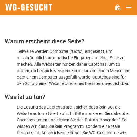
H
WG-
GESUCHT.DE
Bitte
Warum erscheint diese Seite?
bestätigen
Teilweise werden Computer ("Bots") eingesetzt, um
Sie,
missbräuchlich automatische Eingaben auf einer Seite zu
dass
machen. Alle Webseiten nutzen daher Captchas, um zu
Sie
prüfen, ob beispielsweise ein Formular von einem Menschen
oder einem Computer ausgefüllt wurde. Captchas sind für
ein
den Schutz einer Website oder eines Dienstes unverzichtbar.
Mensch
Was ist zu tun?
sind
Die Lösung des Captchas stellt sicher, dass kein Bot die
Website automatisiert aufruft. Bitte markieren Sie daher die
Checkbox unten und klicken Sie den Button "Absenden". So
wissen wir, dass Sie kein Programm, sondern eine reale
Person sind. Anschließend können Sie WG-Gesucht.de wie