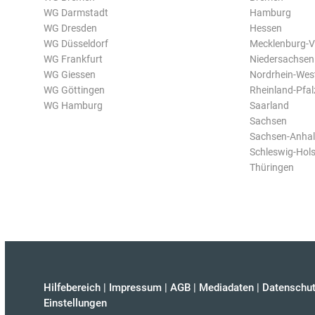
WG Darmstadt
Hamburg
WG Dresden
Hessen
WG Düsseldorf
Mecklenburg-
WG Frankfurt
Niedersachsen
WG Giessen
Nordrhein-Wes
WG Göttingen
Rheinland-Pfal
WG Hamburg
Saarland
Sachsen
Sachsen-Anhal
Schleswig-Hols
Thüringen
Hilfebereich
|
Impressum
|
AGB
|
Mediadaten
|
Datenschut
Einstellungen