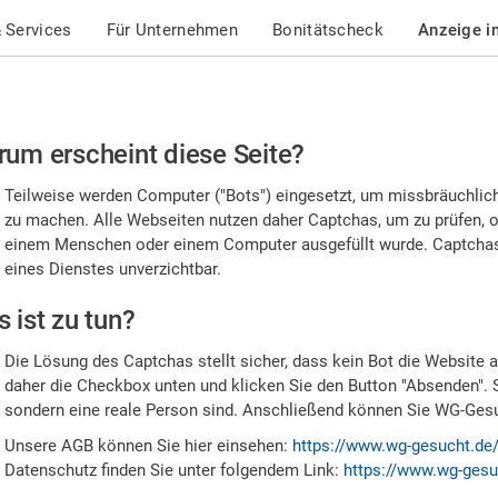
 Services
Für Unternehmen
Bonitätscheck
Anzeige i
te
um erscheint diese Seite?
stätigen
Teilweise werden Computer ("Bots") eingesetzt, um missbräuchlic
,
zu machen. Alle Webseiten nutzen daher Captchas, um zu prüfen, o
einem Menschen oder einem Computer ausgefüllt wurde. Captchas 
ss
eines Dienstes unverzichtbar.
e
 ist zu tun?
n
Die Lösung des Captchas stellt sicher, dass kein Bot die Website au
nsch
daher die Checkbox unten und klicken Sie den Button "Absenden". 
sondern eine reale Person sind. Anschließend können Sie WG-Gesuc
nd
Unsere AGB können Sie hier einsehen:
https://www.wg-gesucht.de
Datenschutz finden Sie unter folgendem Link:
https://www.wg-gesu