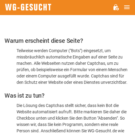
H
WG-
GESUCHT.DE
Bitte
Warum erscheint diese Seite?
bestätigen
Teilweise werden Computer ("Bots") eingesetzt, um
Sie,
missbräuchlich automatische Eingaben auf einer Seite zu
dass
machen. Alle Webseiten nutzen daher Captchas, um zu
Sie
prüfen, ob beispielsweise ein Formular von einem Menschen
oder einem Computer ausgefüllt wurde. Captchas sind für
ein
den Schutz einer Website oder eines Dienstes unverzichtbar.
Mensch
Was ist zu tun?
sind
Die Lösung des Captchas stellt sicher, dass kein Bot die
Website automatisiert aufruft. Bitte markieren Sie daher die
Checkbox unten und klicken Sie den Button "Absenden". So
wissen wir, dass Sie kein Programm, sondern eine reale
Person sind. Anschließend können Sie WG-Gesucht.de wie