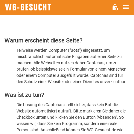
H
WG-
GESUCHT.DE
Bitte
Warum erscheint diese Seite?
bestätigen
Teilweise werden Computer ("Bots") eingesetzt, um
Sie,
missbräuchlich automatische Eingaben auf einer Seite zu
dass
machen. Alle Webseiten nutzen daher Captchas, um zu
Sie
prüfen, ob beispielsweise ein Formular von einem Menschen
oder einem Computer ausgefüllt wurde. Captchas sind für
ein
den Schutz einer Website oder eines Dienstes unverzichtbar.
Mensch
Was ist zu tun?
sind
Die Lösung des Captchas stellt sicher, dass kein Bot die
Website automatisiert aufruft. Bitte markieren Sie daher die
Checkbox unten und klicken Sie den Button "Absenden". So
wissen wir, dass Sie kein Programm, sondern eine reale
Person sind. Anschließend können Sie WG-Gesucht.de wie