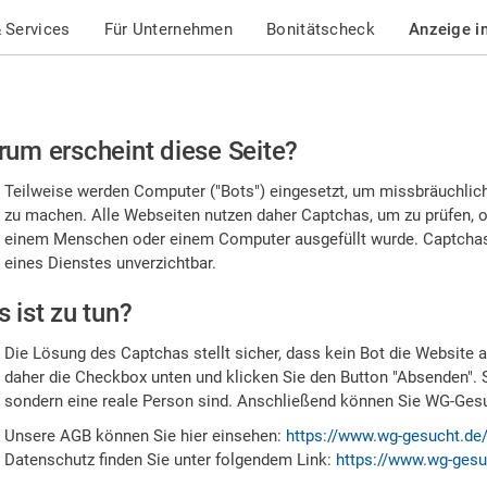
 Services
Für Unternehmen
Bonitätscheck
Anzeige i
te
um erscheint diese Seite?
stätigen
Teilweise werden Computer ("Bots") eingesetzt, um missbräuchlic
,
zu machen. Alle Webseiten nutzen daher Captchas, um zu prüfen, o
einem Menschen oder einem Computer ausgefüllt wurde. Captchas 
ss
eines Dienstes unverzichtbar.
e
 ist zu tun?
n
Die Lösung des Captchas stellt sicher, dass kein Bot die Website au
nsch
daher die Checkbox unten und klicken Sie den Button "Absenden". 
sondern eine reale Person sind. Anschließend können Sie WG-Gesuc
nd
Unsere AGB können Sie hier einsehen:
https://www.wg-gesucht.de
Datenschutz finden Sie unter folgendem Link:
https://www.wg-gesu