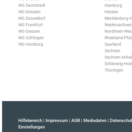
WG Darmstadt
Hamburg
WG Dresden
Hessen
WG Düsseldorf
Mecklenburg-
WG Frankfurt
Niedersachsen
WG Giessen
Nordrhein-Wes
WG Göttingen
Rheinland-Pfal
WG Hamburg
Saarland
Sachsen
Sachsen-Anhal
Schleswig-Hols
Thüringen
Hilfebereich
|
Impressum
|
AGB
|
Mediadaten
|
Datenschut
Einstellungen