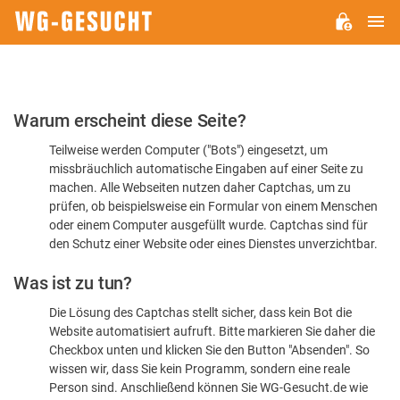
H
WG-
GESUCHT.DE
Bitte
Warum erscheint diese Seite?
bestätigen
Teilweise werden Computer ("Bots") eingesetzt, um
Sie,
missbräuchlich automatische Eingaben auf einer Seite zu
dass
machen. Alle Webseiten nutzen daher Captchas, um zu
Sie
prüfen, ob beispielsweise ein Formular von einem Menschen
oder einem Computer ausgefüllt wurde. Captchas sind für
ein
den Schutz einer Website oder eines Dienstes unverzichtbar.
Mensch
Was ist zu tun?
sind
Die Lösung des Captchas stellt sicher, dass kein Bot die
Website automatisiert aufruft. Bitte markieren Sie daher die
Checkbox unten und klicken Sie den Button "Absenden". So
wissen wir, dass Sie kein Programm, sondern eine reale
Person sind. Anschließend können Sie WG-Gesucht.de wie