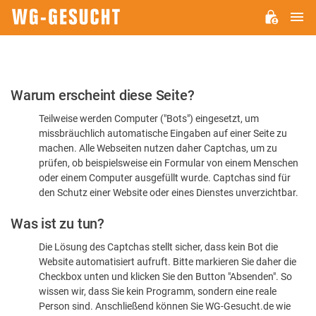
H
WG-
GESUCHT.DE
Bitte
Warum erscheint diese Seite?
bestätigen
Teilweise werden Computer ("Bots") eingesetzt, um
Sie,
missbräuchlich automatische Eingaben auf einer Seite zu
dass
machen. Alle Webseiten nutzen daher Captchas, um zu
Sie
prüfen, ob beispielsweise ein Formular von einem Menschen
oder einem Computer ausgefüllt wurde. Captchas sind für
ein
den Schutz einer Website oder eines Dienstes unverzichtbar.
Mensch
Was ist zu tun?
sind
Die Lösung des Captchas stellt sicher, dass kein Bot die
Website automatisiert aufruft. Bitte markieren Sie daher die
Checkbox unten und klicken Sie den Button "Absenden". So
wissen wir, dass Sie kein Programm, sondern eine reale
Person sind. Anschließend können Sie WG-Gesucht.de wie