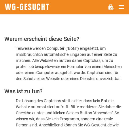
H
WG-
GESUCHT.DE
Bitte
Warum erscheint diese Seite?
bestätigen
Teilweise werden Computer ("Bots") eingesetzt, um
Sie,
missbräuchlich automatische Eingaben auf einer Seite zu
dass
machen. Alle Webseiten nutzen daher Captchas, um zu
Sie
prüfen, ob beispielsweise ein Formular von einem Menschen
oder einem Computer ausgefüllt wurde. Captchas sind für
ein
den Schutz einer Website oder eines Dienstes unverzichtbar.
Mensch
Was ist zu tun?
sind
Die Lösung des Captchas stellt sicher, dass kein Bot die
Website automatisiert aufruft. Bitte markieren Sie daher die
Checkbox unten und klicken Sie den Button "Absenden". So
wissen wir, dass Sie kein Programm, sondern eine reale
Person sind. Anschließend können Sie WG-Gesucht.de wie