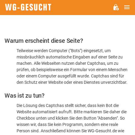
H
WG-
GESUCHT.DE
Bitte
Warum erscheint diese Seite?
bestätigen
Teilweise werden Computer ("Bots") eingesetzt, um
Sie,
missbräuchlich automatische Eingaben auf einer Seite zu
dass
machen. Alle Webseiten nutzen daher Captchas, um zu
Sie
prüfen, ob beispielsweise ein Formular von einem Menschen
oder einem Computer ausgefüllt wurde. Captchas sind für
ein
den Schutz einer Website oder eines Dienstes unverzichtbar.
Mensch
Was ist zu tun?
sind
Die Lösung des Captchas stellt sicher, dass kein Bot die
Website automatisiert aufruft. Bitte markieren Sie daher die
Checkbox unten und klicken Sie den Button "Absenden". So
wissen wir, dass Sie kein Programm, sondern eine reale
Person sind. Anschließend können Sie WG-Gesucht.de wie