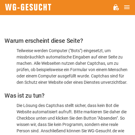
H
WG-
GESUCHT.DE
Bitte
Warum erscheint diese Seite?
bestätigen
Teilweise werden Computer ("Bots") eingesetzt, um
Sie,
missbräuchlich automatische Eingaben auf einer Seite zu
dass
machen. Alle Webseiten nutzen daher Captchas, um zu
Sie
prüfen, ob beispielsweise ein Formular von einem Menschen
oder einem Computer ausgefüllt wurde. Captchas sind für
ein
den Schutz einer Website oder eines Dienstes unverzichtbar.
Mensch
Was ist zu tun?
sind
Die Lösung des Captchas stellt sicher, dass kein Bot die
Website automatisiert aufruft. Bitte markieren Sie daher die
Checkbox unten und klicken Sie den Button "Absenden". So
wissen wir, dass Sie kein Programm, sondern eine reale
Person sind. Anschließend können Sie WG-Gesucht.de wie