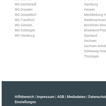
WG Darmstadt
Hamburg
WG Dresden
Hessen
WG Düsseldorf
Mecklenburg-
WG Frankfurt
Niedersachsen
WG Giessen
Nordrhein-Wes
WG Göttingen
Rheinland-Pfal
WG Hamburg
Saarland
Sachsen
Sachsen-Anhal
Schleswig-Hols
Thüringen
Hilfebereich
|
Impressum
|
AGB
|
Mediadaten
|
Datenschut
Einstellungen