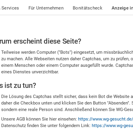
 Services
Für Unternehmen
Bonitätscheck
Anzeige i
te
um erscheint diese Seite?
stätigen
Teilweise werden Computer ("Bots") eingesetzt, um missbräuchlic
,
zu machen. Alle Webseiten nutzen daher Captchas, um zu prüfen, o
einem Menschen oder einem Computer ausgefüllt wurde. Captchas 
ss
eines Dienstes unverzichtbar.
e
 ist zu tun?
n
Die Lösung des Captchas stellt sicher, dass kein Bot die Website au
nsch
daher die Checkbox unten und klicken Sie den Button "Absenden". 
sondern eine reale Person sind. Anschließend können Sie WG-Gesuc
nd
Unsere AGB können Sie hier einsehen:
https://www.wg-gesucht.de
Datenschutz finden Sie unter folgendem Link:
https://www.wg-gesu