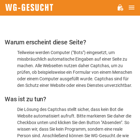
H
WG-
GESUCHT.DE
Bitte
Warum erscheint diese Seite?
bestätigen
Teilweise werden Computer ("Bots") eingesetzt, um
Sie,
missbräuchlich automatische Eingaben auf einer Seite zu
dass
machen. Alle Webseiten nutzen daher Captchas, um zu
Sie
prüfen, ob beispielsweise ein Formular von einem Menschen
oder einem Computer ausgefüllt wurde. Captchas sind für
ein
den Schutz einer Website oder eines Dienstes unverzichtbar.
Mensch
Was ist zu tun?
sind
Die Lösung des Captchas stellt sicher, dass kein Bot die
Website automatisiert aufruft. Bitte markieren Sie daher die
Checkbox unten und klicken Sie den Button "Absenden". So
wissen wir, dass Sie kein Programm, sondern eine reale
Person sind. Anschließend können Sie WG-Gesucht.de wie