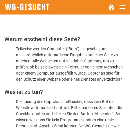
H
WG-
GESUCHT.DE
Bitte
Warum erscheint diese Seite?
bestätigen
Teilweise werden Computer ("Bots") eingesetzt, um
Sie,
missbräuchlich automatische Eingaben auf einer Seite zu
dass
machen. Alle Webseiten nutzen daher Captchas, um zu
Sie
prüfen, ob beispielsweise ein Formular von einem Menschen
oder einem Computer ausgefüllt wurde. Captchas sind für
ein
den Schutz einer Website oder eines Dienstes unverzichtbar.
Mensch
Was ist zu tun?
sind
Die Lösung des Captchas stellt sicher, dass kein Bot die
Website automatisiert aufruft. Bitte markieren Sie daher die
Checkbox unten und klicken Sie den Button "Absenden". So
wissen wir, dass Sie kein Programm, sondern eine reale
Person sind. Anschließend können Sie WG-Gesucht.de wie