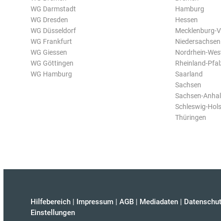
WG Darmstadt
Hamburg
WG Dresden
Hessen
WG Düsseldorf
Mecklenburg-
WG Frankfurt
Niedersachsen
WG Giessen
Nordrhein-Wes
WG Göttingen
Rheinland-Pfal
WG Hamburg
Saarland
Sachsen
Sachsen-Anhal
Schleswig-Hols
Thüringen
Hilfebereich
|
Impressum
|
AGB
|
Mediadaten
|
Datenschut
Einstellungen