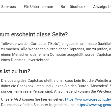
 Services
Für Unternehmen
Bonitätscheck
Anzeige i
te
um erscheint diese Seite?
stätigen
Teilweise werden Computer ("Bots") eingesetzt, um missbräuchlic
,
zu machen. Alle Webseiten nutzen daher Captchas, um zu prüfen, o
einem Menschen oder einem Computer ausgefüllt wurde. Captchas 
ss
eines Dienstes unverzichtbar.
e
 ist zu tun?
n
Die Lösung des Captchas stellt sicher, dass kein Bot die Website au
nsch
daher die Checkbox unten und klicken Sie den Button "Absenden". 
sondern eine reale Person sind. Anschließend können Sie WG-Gesuc
nd
Unsere AGB können Sie hier einsehen:
https://www.wg-gesucht.de
Datenschutz finden Sie unter folgendem Link:
https://www.wg-gesu