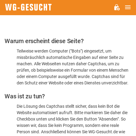
H
WG-
GESUCHT.DE
Bitte
Warum erscheint diese Seite?
bestätigen
Teilweise werden Computer ("Bots") eingesetzt, um
Sie,
missbräuchlich automatische Eingaben auf einer Seite zu
dass
machen. Alle Webseiten nutzen daher Captchas, um zu
Sie
prüfen, ob beispielsweise ein Formular von einem Menschen
oder einem Computer ausgefüllt wurde. Captchas sind für
ein
den Schutz einer Website oder eines Dienstes unverzichtbar.
Mensch
Was ist zu tun?
sind
Die Lösung des Captchas stellt sicher, dass kein Bot die
Website automatisiert aufruft. Bitte markieren Sie daher die
Checkbox unten und klicken Sie den Button "Absenden". So
wissen wir, dass Sie kein Programm, sondern eine reale
Person sind. Anschließend können Sie WG-Gesucht.de wie