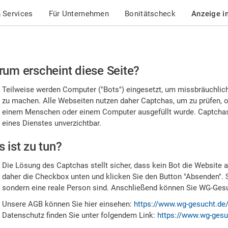
 Services
Für Unternehmen
Bonitätscheck
Anzeige i
te
um erscheint diese Seite?
stätigen
Teilweise werden Computer ("Bots") eingesetzt, um missbräuchlic
,
zu machen. Alle Webseiten nutzen daher Captchas, um zu prüfen, o
einem Menschen oder einem Computer ausgefüllt wurde. Captchas 
ss
eines Dienstes unverzichtbar.
e
 ist zu tun?
n
Die Lösung des Captchas stellt sicher, dass kein Bot die Website au
nsch
daher die Checkbox unten und klicken Sie den Button "Absenden". 
sondern eine reale Person sind. Anschließend können Sie WG-Gesuc
nd
Unsere AGB können Sie hier einsehen:
https://www.wg-gesucht.de
Datenschutz finden Sie unter folgendem Link:
https://www.wg-gesu