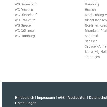
WG Darmstadt
Hamburg
WG Dresden
Hessen
WG Düsseldorf
Mecklenburg-
WG Frankfurt
Niedersachsen
WG Giessen
Nordrhein-Wes
WG Göttingen
Rheinland-Pfal
WG Hamburg
Saarland
Sachsen
Sachsen-Anhal
Schleswig-Hols
Thüringen
Hilfebereich
|
Impressum
|
AGB
|
Mediadaten
|
Datenschut
Einstellungen