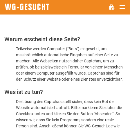
H
WG-
GESUCHT.DE
Bitte
Warum erscheint diese Seite?
bestätigen
Teilweise werden Computer ("Bots") eingesetzt, um
Sie,
missbräuchlich automatische Eingaben auf einer Seite zu
dass
machen. Alle Webseiten nutzen daher Captchas, um zu
Sie
prüfen, ob beispielsweise ein Formular von einem Menschen
oder einem Computer ausgefüllt wurde. Captchas sind für
ein
den Schutz einer Website oder eines Dienstes unverzichtbar.
Mensch
Was ist zu tun?
sind
Die Lösung des Captchas stellt sicher, dass kein Bot die
Website automatisiert aufruft. Bitte markieren Sie daher die
Checkbox unten und klicken Sie den Button "Absenden". So
wissen wir, dass Sie kein Programm, sondern eine reale
Person sind. Anschließend können Sie WG-Gesucht.de wie