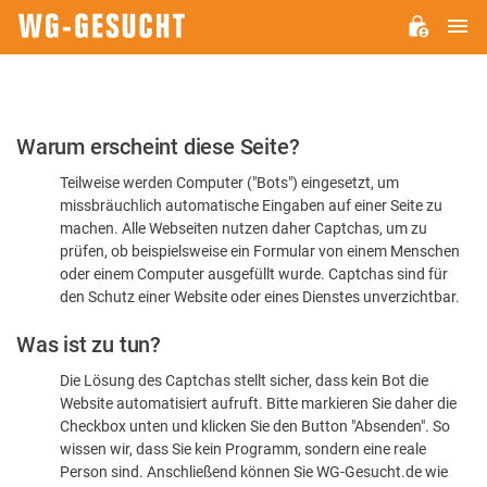
H
WG-
GESUCHT.DE
Bitte
Warum erscheint diese Seite?
bestätigen
Teilweise werden Computer ("Bots") eingesetzt, um
Sie,
missbräuchlich automatische Eingaben auf einer Seite zu
dass
machen. Alle Webseiten nutzen daher Captchas, um zu
Sie
prüfen, ob beispielsweise ein Formular von einem Menschen
oder einem Computer ausgefüllt wurde. Captchas sind für
ein
den Schutz einer Website oder eines Dienstes unverzichtbar.
Mensch
Was ist zu tun?
sind
Die Lösung des Captchas stellt sicher, dass kein Bot die
Website automatisiert aufruft. Bitte markieren Sie daher die
Checkbox unten und klicken Sie den Button "Absenden". So
wissen wir, dass Sie kein Programm, sondern eine reale
Person sind. Anschließend können Sie WG-Gesucht.de wie