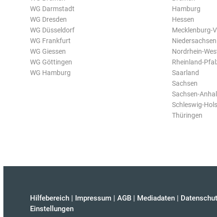
WG Darmstadt
Hamburg
WG Dresden
Hessen
WG Düsseldorf
Mecklenburg-
WG Frankfurt
Niedersachsen
WG Giessen
Nordrhein-Wes
WG Göttingen
Rheinland-Pfal
WG Hamburg
Saarland
Sachsen
Sachsen-Anhal
Schleswig-Hols
Thüringen
Hilfebereich
|
Impressum
|
AGB
|
Mediadaten
|
Datenschut
Einstellungen