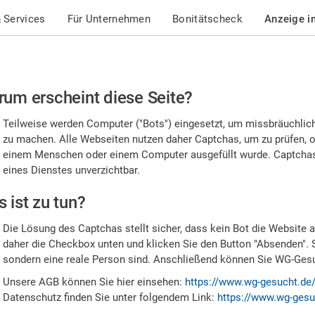
 Services
Für Unternehmen
Bonitätscheck
Anzeige i
te
um erscheint diese Seite?
stätigen
Teilweise werden Computer ("Bots") eingesetzt, um missbräuchlic
,
zu machen. Alle Webseiten nutzen daher Captchas, um zu prüfen, o
einem Menschen oder einem Computer ausgefüllt wurde. Captchas 
ss
eines Dienstes unverzichtbar.
e
 ist zu tun?
n
Die Lösung des Captchas stellt sicher, dass kein Bot die Website au
nsch
daher die Checkbox unten und klicken Sie den Button "Absenden". 
sondern eine reale Person sind. Anschließend können Sie WG-Gesuc
nd
Unsere AGB können Sie hier einsehen:
https://www.wg-gesucht.de
Datenschutz finden Sie unter folgendem Link:
https://www.wg-gesu