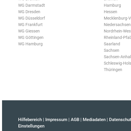
WG Darmstadt
Hamburg
WG Dresden
Hessen
WG Düsseldorf
Mecklenburg-
WG Frankfurt
Niedersachsen
WG Giessen
Nordrhein-Wes
WG Göttingen
Rheinland-Pfal
WG Hamburg
Saarland
Sachsen
Sachsen-Anhal
Schleswig-Hols
Thüringen
Hilfebereich
|
Impressum
|
AGB
|
Mediadaten
|
Datenschut
Einstellungen