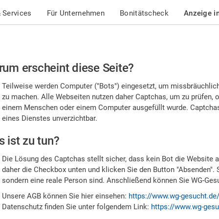
 Services
Für Unternehmen
Bonitätscheck
Anzeige i
te
um erscheint diese Seite?
stätigen
Teilweise werden Computer ("Bots") eingesetzt, um missbräuchlic
,
zu machen. Alle Webseiten nutzen daher Captchas, um zu prüfen, o
einem Menschen oder einem Computer ausgefüllt wurde. Captchas 
ss
eines Dienstes unverzichtbar.
e
 ist zu tun?
n
Die Lösung des Captchas stellt sicher, dass kein Bot die Website au
nsch
daher die Checkbox unten und klicken Sie den Button "Absenden". 
sondern eine reale Person sind. Anschließend können Sie WG-Gesuc
nd
Unsere AGB können Sie hier einsehen:
https://www.wg-gesucht.de
Datenschutz finden Sie unter folgendem Link:
https://www.wg-gesu