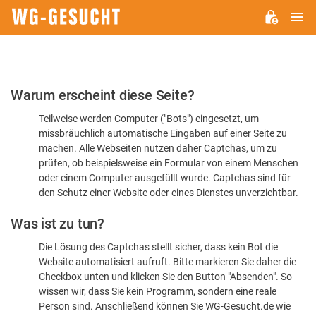
H
WG-
GESUCHT.DE
Bitte
Warum erscheint diese Seite?
bestätigen
Teilweise werden Computer ("Bots") eingesetzt, um
Sie,
missbräuchlich automatische Eingaben auf einer Seite zu
dass
machen. Alle Webseiten nutzen daher Captchas, um zu
Sie
prüfen, ob beispielsweise ein Formular von einem Menschen
oder einem Computer ausgefüllt wurde. Captchas sind für
ein
den Schutz einer Website oder eines Dienstes unverzichtbar.
Mensch
Was ist zu tun?
sind
Die Lösung des Captchas stellt sicher, dass kein Bot die
Website automatisiert aufruft. Bitte markieren Sie daher die
Checkbox unten und klicken Sie den Button "Absenden". So
wissen wir, dass Sie kein Programm, sondern eine reale
Person sind. Anschließend können Sie WG-Gesucht.de wie