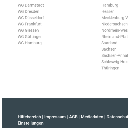
WG Darmstadt
Hamburg
WG Dresden
Hessen
WG Düsseldorf
Mecklenburg-
WG Frankfurt
Niedersachsen
WG Giessen
Nordrhein-Wes
WG Göttingen
Rheinland-Pfal
WG Hamburg
Saarland
Sachsen
Sachsen-Anhal
Schleswig-Hols
Thüringen
Hilfebereich
|
Impressum
|
AGB
|
Mediadaten
|
Datenschut
Einstellungen