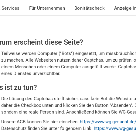
 Services
Für Unternehmen
Bonitätscheck
Anzeige i
te
um erscheint diese Seite?
stätigen
Teilweise werden Computer ("Bots") eingesetzt, um missbräuchlic
,
zu machen. Alle Webseiten nutzen daher Captchas, um zu prüfen, o
einem Menschen oder einem Computer ausgefüllt wurde. Captchas 
ss
eines Dienstes unverzichtbar.
e
 ist zu tun?
n
Die Lösung des Captchas stellt sicher, dass kein Bot die Website au
nsch
daher die Checkbox unten und klicken Sie den Button "Absenden". 
sondern eine reale Person sind. Anschließend können Sie WG-Gesuc
nd
Unsere AGB können Sie hier einsehen:
https://www.wg-gesucht.de
Datenschutz finden Sie unter folgendem Link:
https://www.wg-gesu