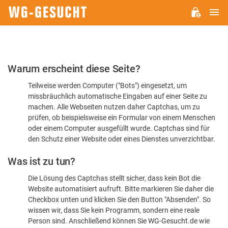
H
WG-
GESUCHT.DE
Bitte
Warum erscheint diese Seite?
bestätigen
Teilweise werden Computer ("Bots") eingesetzt, um
Sie,
missbräuchlich automatische Eingaben auf einer Seite zu
dass
machen. Alle Webseiten nutzen daher Captchas, um zu
Sie
prüfen, ob beispielsweise ein Formular von einem Menschen
oder einem Computer ausgefüllt wurde. Captchas sind für
ein
den Schutz einer Website oder eines Dienstes unverzichtbar.
Mensch
Was ist zu tun?
sind
Die Lösung des Captchas stellt sicher, dass kein Bot die
Website automatisiert aufruft. Bitte markieren Sie daher die
Checkbox unten und klicken Sie den Button "Absenden". So
wissen wir, dass Sie kein Programm, sondern eine reale
Person sind. Anschließend können Sie WG-Gesucht.de wie