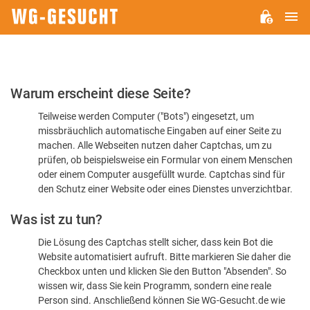
H
WG-
GESUCHT.DE
Bitte
Warum erscheint diese Seite?
bestätigen
Teilweise werden Computer ("Bots") eingesetzt, um
Sie,
missbräuchlich automatische Eingaben auf einer Seite zu
dass
machen. Alle Webseiten nutzen daher Captchas, um zu
Sie
prüfen, ob beispielsweise ein Formular von einem Menschen
oder einem Computer ausgefüllt wurde. Captchas sind für
ein
den Schutz einer Website oder eines Dienstes unverzichtbar.
Mensch
Was ist zu tun?
sind
Die Lösung des Captchas stellt sicher, dass kein Bot die
Website automatisiert aufruft. Bitte markieren Sie daher die
Checkbox unten und klicken Sie den Button "Absenden". So
wissen wir, dass Sie kein Programm, sondern eine reale
Person sind. Anschließend können Sie WG-Gesucht.de wie